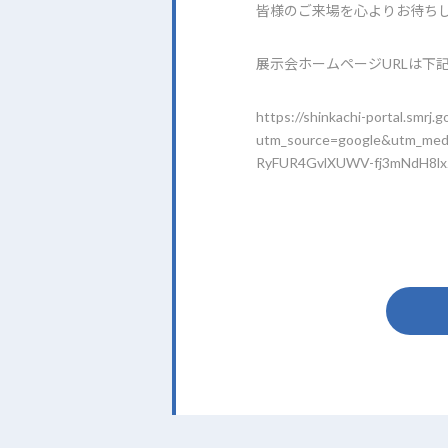
皆様のご来場を心よりお待ち
展示会ホームページURLは下
https://shinkachi-portal.smrj.g
utm_source=google&utm_med
RyFUR4GvlXUWV-fj3mNdH8l