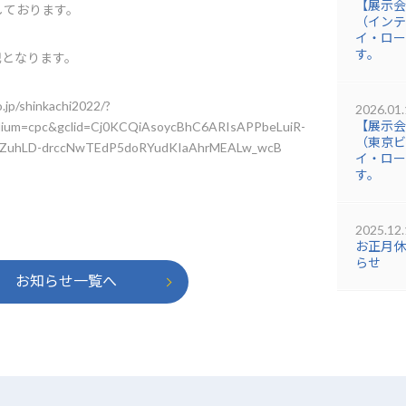
【展示会
しております。
（インテ
イ・ロー
す。
記となります。
o.jp/shinkachi2022/?
2026.01.
【展示会
ium=cpc&gclid=Cj0KCQiAsoycBhC6ARIsAPPbeLuiR-
（東京ビ
xZuhLD-drccNwTEdP5doRYudKIaAhrMEALw_wcB
イ・ロー
す。
2025.12.
お正月休
らせ
お知らせ一覧へ