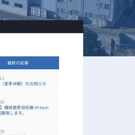
最新の記事
11
（夏季休暇）のお知らせ
30
】機械要素技術展 M-tech
に出展致します。
08