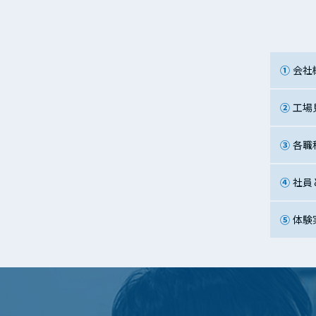
①会
②工
③各
④社
⑤体