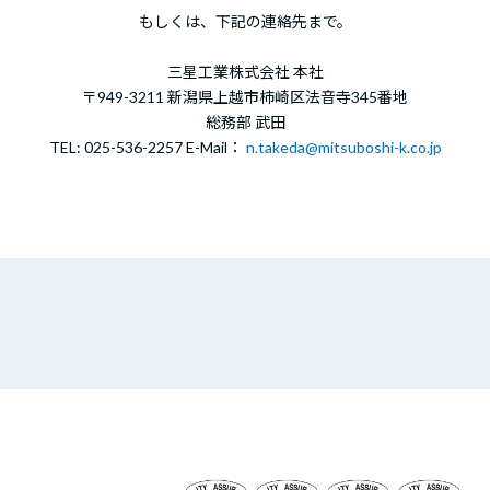
もしくは、下記の連絡先まで。
三星工業株式会社 本社
〒949-3211 新潟県上越市柿崎区法音寺345番地
総務部 武田
TEL: 025-536-2257
E-Mail：
n.takeda@mitsuboshi-k.co.jp