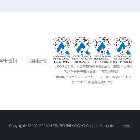
会社情報
採用情報
※JIS Q 9100 浦川原工場取得の登録範囲は【航空宇宙機器
及び防衛分野用の機械加工部品の製造】
※開発中の「バクテリアセルロース」は JIS Q 9100 およ
び ISO9001 の登録範囲外です
Copyright ©2002-2026 MITSUBOSHI KOGYO Co.,Ltd. All rights reserved.