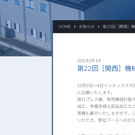
HOME
お知らせ
第22回［関西］
2019.09.19
第22回［関西］機
10月2日～4日インテックス
に出展いたします。
提灯プレス機、専用機設計製
加工、多種多様な部品加工な
実機も展示いたしますので、
いただき、弊社ブースへお立