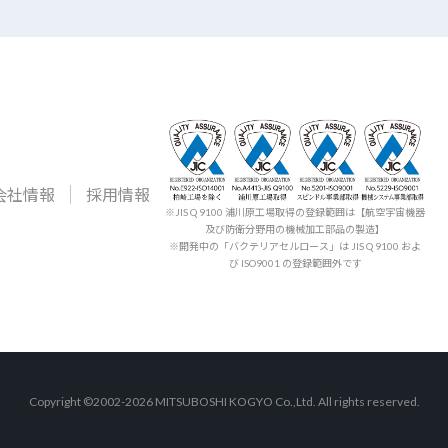
会社情報
採用情報
※JIS Q 9100 浦川原工場取得の登録範囲は【航空宇宙機器
及び防衛分野用の機械加工部品の製造】
※開発中の「バクテリアセルロース」は JIS Q 9100 およ
び ISO9001 の登録範囲外です
Copyright ©2002-2026 MITSUBOSHI KOGYO Co.,Ltd. All rights reserved.