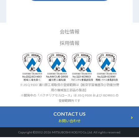
会社情報
採用情報
※JIS Q 9100 浦川原工場取得の登録範囲は【航空宇宙機器及び防衛分野
用の機械加工部品の製造】
※開発中の「バクテリアセルロース」は JIS Q 9100 および ISO9001 の
登録範囲外です
CONTACT US
お問い合わせ
Copyright ©2002-2026 MITSUBOSHI KOGYO Co.,Ltd. All rights reserved.