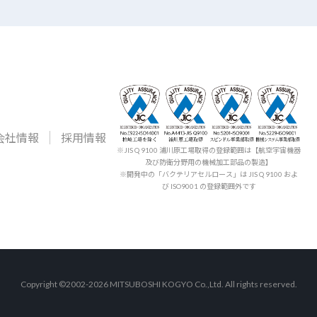
会社情報
採用情報
※JIS Q 9100 浦川原工場取得の登録範囲は【航空宇宙機器
及び防衛分野用の機械加工部品の製造】
※開発中の「バクテリアセルロース」は JIS Q 9100 およ
び ISO9001 の登録範囲外です
Copyright ©2002-2026 MITSUBOSHI KOGYO Co.,Ltd. All rights reserved.