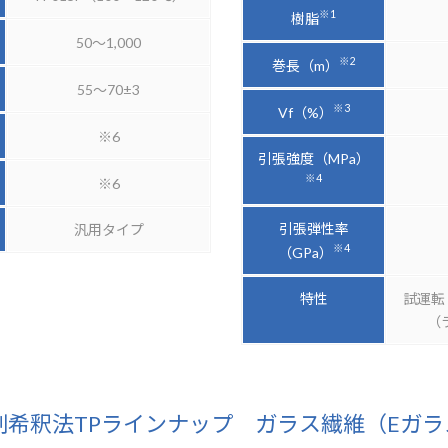
※1
樹脂
50～1,000
※2
巻長（m）
55～70±3
※3
Vf（%）
※6
引張強度（MPa）
※4
※6
引張弾性率
汎用タイプ
※4
（GPa）
特性
試運転
（
剤希釈法TPラインナップ ガラス繊維（Eガラ