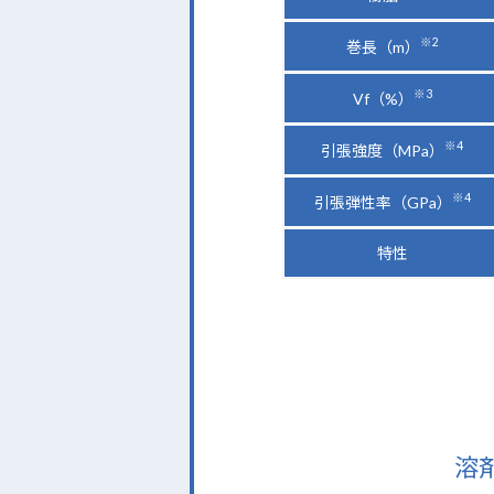
※2
巻長（m）
※3
Vf（%）
※4
引張強度（MPa）
※4
引張弾性率（GPa）
特性
溶