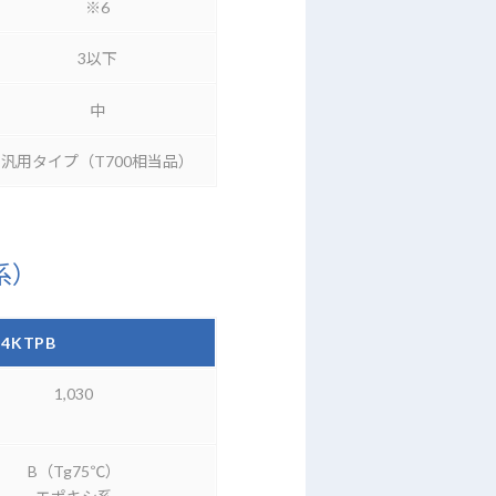
※6
3以下
中
汎用タイプ（T700相当品）
系）
24KTPB
1,030
B（Tg75℃）