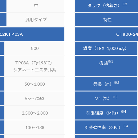
※5
タック（粘着き）
中
汎用タイプ
特性
-12KTP03A
CT800-2
800
繊度（TEX=1,000m/g）
※1
樹脂
TP03A（Tg198℃）
シアネートエステル系
※2
巻長（m）
50～1,000
※3
Vf（%）
55～70±3
※4
引張強度（MPa）
2,500～2,800
※4
引張弾性率（GPa）
130～138