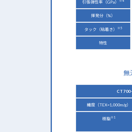
※4
引張弾性率（GPa）
揮発分（%）
※5
タック（粘着き）
特性
無
CT700
繊度（TEX=1,000m/g）
※1
樹脂