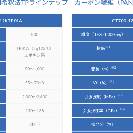
剤希釈法TPラインナップ カーボン繊維（PA
-12KTP01A
CT700-1
800
繊度（TEX=1,000m/g）
※1
樹脂
TP01A（Tg125℃）
エポキシ系
※2
巻長（m）
50～1,000
※3
Vf（%）
55～70±3
※4
引張強度（MPa）
2,300～2,600
※4
引張弾性率（GPa）
130～138
3以下
揮発分（%）