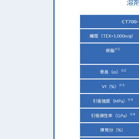
溶
CT700
繊度（TEX=1,000m/g）
※1
樹脂
※2
巻長（m）
※3
Vf（%）
※4
引張強度（MPa）
※4
引張弾性率（GPa）
揮発分（%）