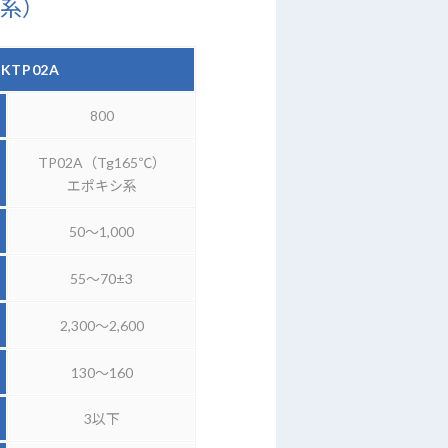
N系）
2KTP02A
800
TP02A（Tg165℃）
エポキシ系
50～1,000
55～70±3
2,300～2,600
130～160
3以下