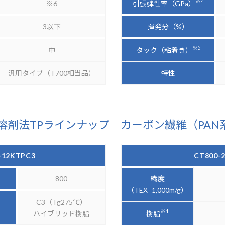
※4
引張弾性率（GPa）
※6
3以下
揮発分（%）
※5
タック（粘着き）
中
汎用タイプ（T700相当品）
特性
溶剤法TPラインナップ カーボン繊維（PAN
-12KTPC3
CT800-
800
繊度
（TEX=1,000m/g）
C3（Tg275℃）
※1
樹脂
ハイブリッド樹脂