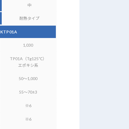
中
耐熱タイプ
4KTP01A
1,030
TP01A（Tg125℃）
エポキシ系
50～1,000
55～70±3
※6
※6