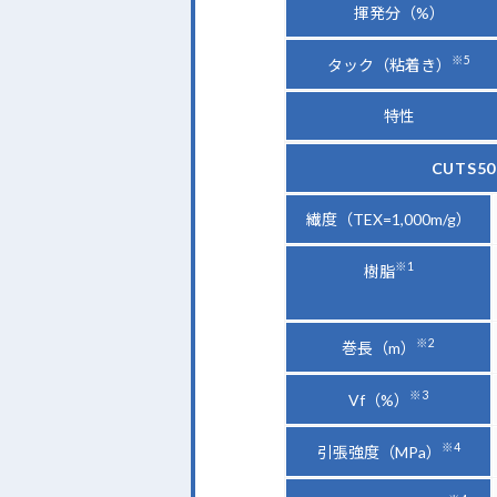
揮発分（%）
※5
タック（粘着き）
特性
CUTS50
繊度（TEX=1,000m/g）
※1
樹脂
※2
巻長（m）
※3
Vf（%）
※4
引張強度（MPa）