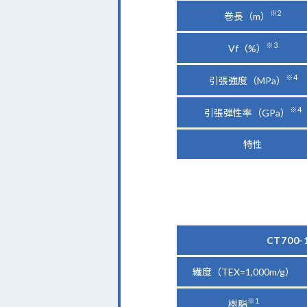
※2
巻長（m）
※3
Vf（%）
※4
引張強度（MPa）
※4
引張弾性率（GPa）
特性
CT700-
繊度（TEX=1,000m/g）
※1
樹脂