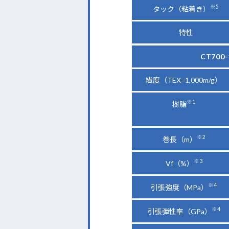
※5
タック（粘着き）
特性
CT700
繊度（TEX=1,000m/g）
※1
樹脂
※2
巻長（m）
※3
Vf（%）
※4
引張強度（MPa）
※4
引張弾性率（GPa）