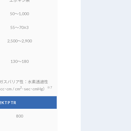
エポキシ系
50～1,000
55～70±3
2,500～2,900
130～180
ガスバリア性：水素透過性
2
※7
cc･cm / cm
･sec･cmHg）
2KTPTR
800