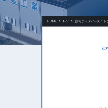
HOME
FRP
技術データベース：ト
炭