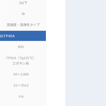
3以下
中
高強度・高弾性タイプ
2LTP01A
800
TP01A（Tg125℃）
エポキシ系
50～1,000
55～70±3
※6