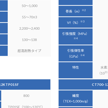
50～1,000
※2
巻長（m）
55～70±3
※3
Vf（%）
2,200～2,400
引張強度（MPa）
※4
130～138
引張弾性率
超高耐熱タイプ
※4
（GPa）
特性
水素
11
（10
12KTP01SF
CT700-1
800
繊度
（TEX=1,000m/g）
TP01SF（100～120℃）