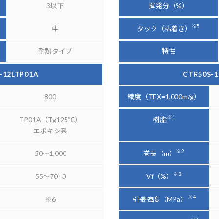
3以下
揮発分（%）
※5
タック（粘着き）
中
耐熱タイプ
特性
-12LTP01A
CTR50S-1
800
繊度（TEX=1,000m/g）
※1
樹脂
TP01A（Tg125℃）
エポキシ系
※2
巻長（m）
50～1,000
※3
Vf（%）
55～70±3
※4
引張強度（MPa）
※6