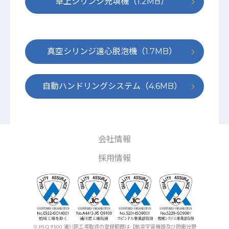
卓上シリンジ充填機（1.2MB）
真空シリンジ遠心脱泡機（1.7MB）
自動ハンドリングシステム（4.6MB）
会社情報
採用情報
※JIS Q 9100 浦川原工場取得の登録範囲は【航空宇宙機器及び防衛分野